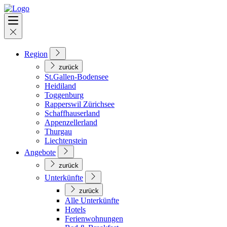
Region
zurück
St.Gallen-Bodensee
Heidiland
Toggenburg
Rapperswil Zürichsee
Schaffhauserland
Appenzellerland
Thurgau
Liechtenstein
Angebote
zurück
Unterkünfte
zurück
Alle Unterkünfte
Hotels
Ferienwohnungen