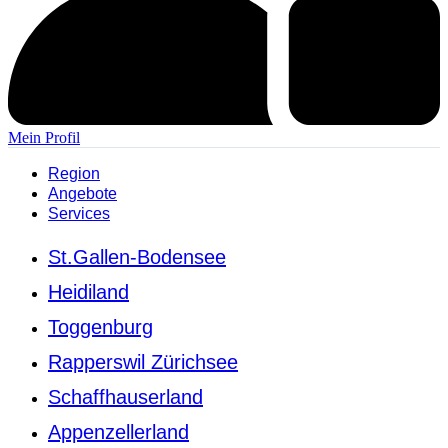
Mein Profil
Region
Angebote
Services
St.Gallen-Bodensee
Heidiland
Toggenburg
Rapperswil Zürichsee
Schaffhauserland
Appenzellerland