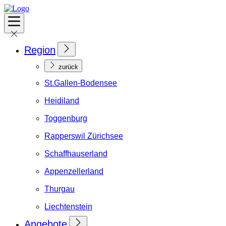
Region
zurück
St.Gallen-Bodensee
Heidiland
Toggenburg
Rapperswil Zürichsee
Schaffhauserland
Appenzellerland
Thurgau
Liechtenstein
Angebote