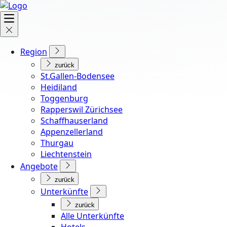
Region
zurück
St.Gallen-Bodensee
Heidiland
Toggenburg
Rapperswil Zürichsee
Schaffhauserland
Appenzellerland
Thurgau
Liechtenstein
Angebote
zurück
Unterkünfte
zurück
Alle Unterkünfte
Hotels