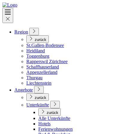
Region
zurück
St.Gallen-Bodensee
Heidiland
Toggenburg
Rapperswil Zürichsee
Schaffhauserland
Appenzellerland
Thurgau
Liechtenstein
Angebote
zurück
Unterkünfte
zurück
Alle Unterkünfte
Hotels
Ferienwohnungen