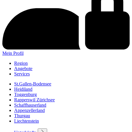
Mein Profil
Region
Angebote
Services
St.Gallen-Bodensee
Heidiland
Toggenburg
Rapperswil Zürichsee
Schaffhauserland
Appenzellerland
Thurgau
Liechtenstein