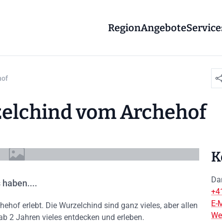
Region
Angebote
Service
hof
elchind vom Archehof
K
Da
 haben....
+4
E-M
chehof erlebt. Die Wurzelchind sind ganz vieles, aber allen
We
ab 2 Jahren vieles entdecken und erleben.