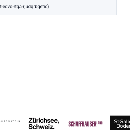
t-edvd-rtqa-rjudqrbqefic)