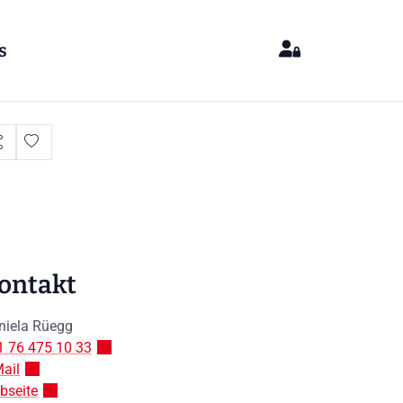
s
ontakt
niela
Rüegg
1 76 475 10 33
ail
bseite