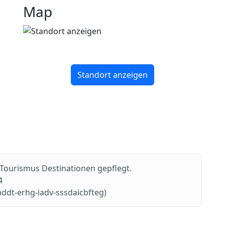
Map
Standort anzeigen
Tourismus Destinationen gepflegt.
4
addt-erhg-iadv-sssdaicbfteg)