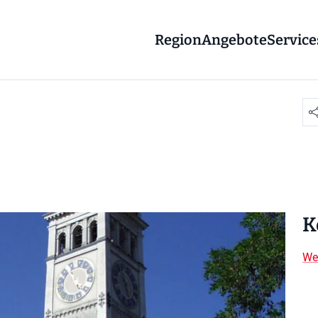
Region
Angebote
Service
K
We