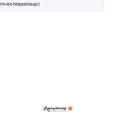
ebfe-ibrj-hbgqqitequgc)