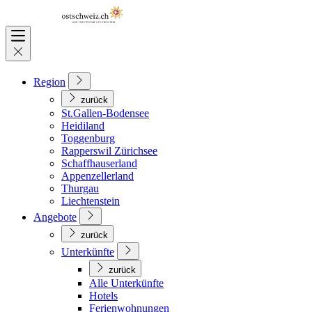
Region
zurück
St.Gallen-Bodensee
Heidiland
Toggenburg
Rapperswil Zürichsee
Schaffhauserland
Appenzellerland
Thurgau
Liechtenstein
Angebote
zurück
Unterkünfte
zurück
Alle Unterkünfte
Hotels
Ferienwohnungen