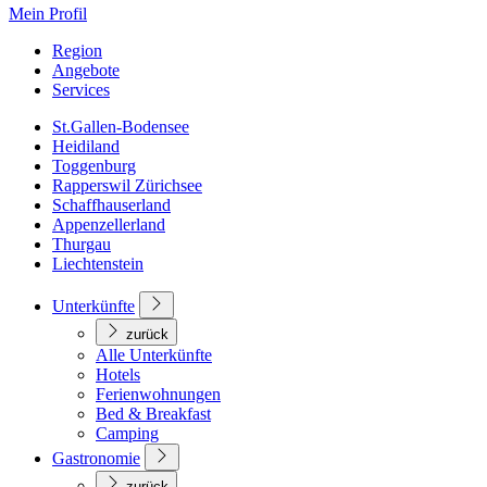
Mein Profil
Region
Angebote
Services
St.Gallen-Bodensee
Heidiland
Toggenburg
Rapperswil Zürichsee
Schaffhauserland
Appenzellerland
Thurgau
Liechtenstein
Unterkünfte
zurück
Alle Unterkünfte
Hotels
Ferienwohnungen
Bed & Breakfast
Camping
Gastronomie
zurück