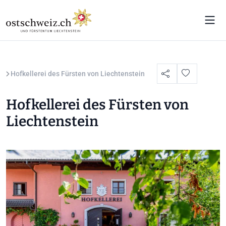
p
Hofkellerei des Fürsten von Liechtenstein
Hofkellerei des Fürsten von
Liechtenstein