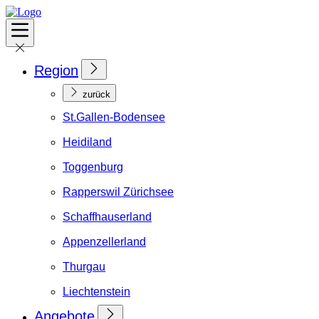
Region
zurück
St.Gallen-Bodensee
Heidiland
Toggenburg
Rapperswil Zürichsee
Schaffhauserland
Appenzellerland
Thurgau
Liechtenstein
Angebote