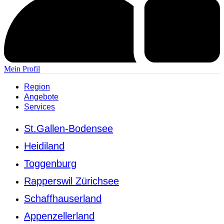
Mein Profil
Region
Angebote
Services
St.Gallen-Bodensee
Heidiland
Toggenburg
Rapperswil Zürichsee
Schaffhauserland
Appenzellerland