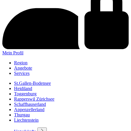
Mein Profil
Region
Angebote
Services
St.Gallen-Bodensee
Heidiland
Toggenburg
Rapperswil Zürichsee
Schaffhauserland
Appenzellerland
Thurgau
Liechtenstein