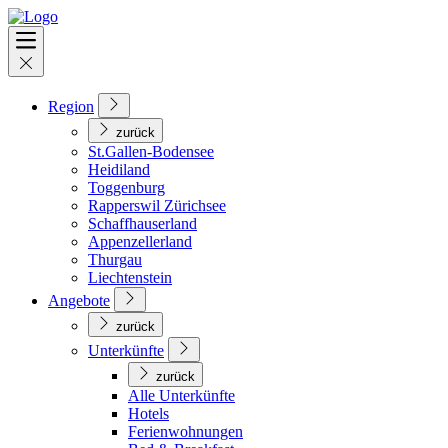
Region
zurück
St.Gallen-Bodensee
Heidiland
Toggenburg
Rapperswil Zürichsee
Schaffhauserland
Appenzellerland
Thurgau
Liechtenstein
Angebote
zurück
Unterkünfte
zurück
Alle Unterkünfte
Hotels
Ferienwohnungen