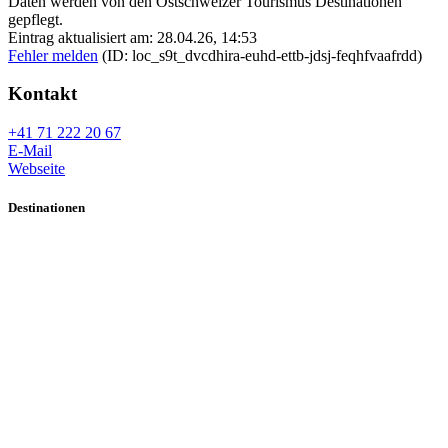
Daten werden von den Ostschweizer Tourismus Destinationen
gepflegt.
Eintrag aktualisiert am: 28.04.26, 14:53
Fehler melden
(ID: loc_s9t_dvcdhira-euhd-ettb-jdsj-feqhfvaafrdd)
Kontakt
+41 71 222 20 67
E-Mail
Webseite
Destinationen