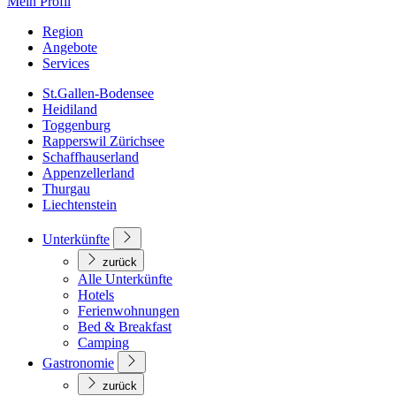
Mein Profil
Region
Angebote
Services
St.Gallen-Bodensee
Heidiland
Toggenburg
Rapperswil Zürichsee
Schaffhauserland
Appenzellerland
Thurgau
Liechtenstein
Unterkünfte
zurück
Alle Unterkünfte
Hotels
Ferienwohnungen
Bed & Breakfast
Camping
Gastronomie
zurück