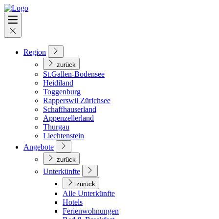
Region
zurück
St.Gallen-Bodensee
Heidiland
Toggenburg
Rapperswil Zürichsee
Schaffhauserland
Appenzellerland
Thurgau
Liechtenstein
Angebote
zurück
Unterkünfte
zurück
Alle Unterkünfte
Hotels
Ferienwohnungen