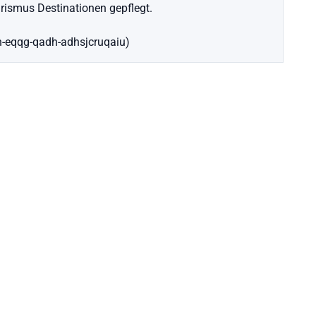
ismus Destinationen gepflegt.
ch-eqqg-qadh-adhsjcruqaiu)