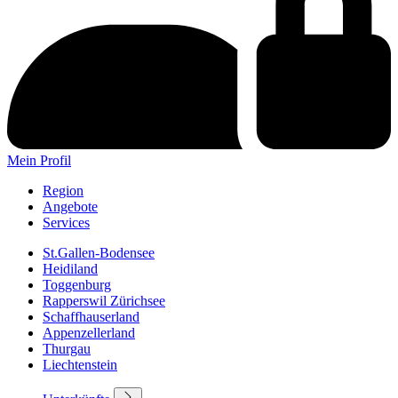
Mein Profil
Region
Angebote
Services
St.Gallen-Bodensee
Heidiland
Toggenburg
Rapperswil Zürichsee
Schaffhauserland
Appenzellerland
Thurgau
Liechtenstein