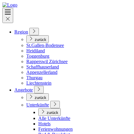
Region
zurück
St.Gallen-Bodensee
Heidiland
Toggenburg
Rapperswil Zürichsee
Schaffhauserland
Appenzellerland
Thurgau
Liechtenstein
Angebote
zurück
Unterkünfte
zurück
Alle Unterkünfte
Hotels
Ferienwohnungen