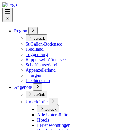
Region
zurück
St.Gallen-Bodensee
Heidiland
Toggenburg
Rapperswil Zürichsee
Schaffhauserland
Appenzellerland
Thurgau
Liechtenstein
Angebote
zurück
Unterkünfte
zurück
Alle Unterkünfte
Hotels
Ferienwohnungen