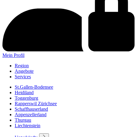
Mein Profil
Region
Angebote
Services
St.Gallen-Bodensee
Heidiland
Toggenburg
Rapperswil Zürichsee
Schaffhauserland
Appenzellerland
Thurgau
Liechtenstein