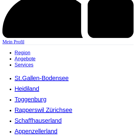
Mein Profil
Region
Angebote
Services
St.Gallen-Bodensee
Heidiland
Toggenburg
Rapperswil Zürichsee
Schaffhauserland
Appenzellerland