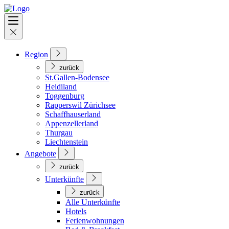
Region
zurück
St.Gallen-Bodensee
Heidiland
Toggenburg
Rapperswil Zürichsee
Schaffhauserland
Appenzellerland
Thurgau
Liechtenstein
Angebote
zurück
Unterkünfte
zurück
Alle Unterkünfte
Hotels
Ferienwohnungen