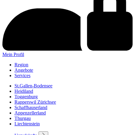
Mein Profil
Region
Angebote
Services
St.Gallen-Bodensee
Heidiland
Toggenburg
Rapperswil Zürichsee
Schaffhauserland
Appenzellerland
Thurgau
Liechtenstein