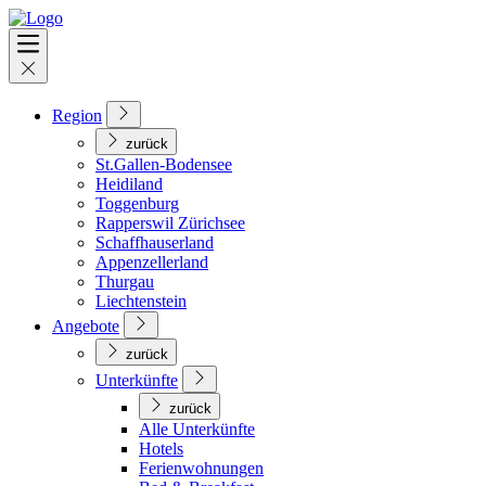
Region
zurück
St.Gallen-Bodensee
Heidiland
Toggenburg
Rapperswil Zürichsee
Schaffhauserland
Appenzellerland
Thurgau
Liechtenstein
Angebote
zurück
Unterkünfte
zurück
Alle Unterkünfte
Hotels
Ferienwohnungen