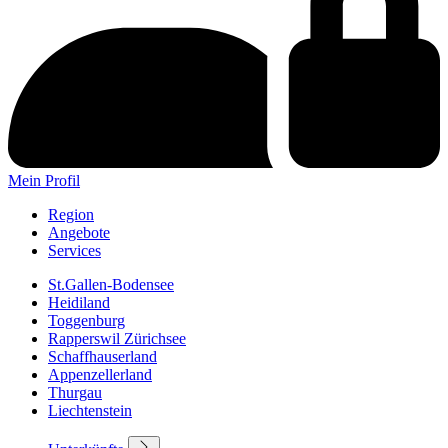
Mein Profil
Region
Angebote
Services
St.Gallen-Bodensee
Heidiland
Toggenburg
Rapperswil Zürichsee
Schaffhauserland
Appenzellerland
Thurgau
Liechtenstein